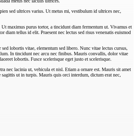
uada metus nec iaculis ultrices.
pien sed ultrices varius. Ut metus mi, vestibulum id ultrices nec,
. Ut maximus purus tortor, a tincidunt diam fermentum ut. Vivamus et
tor diam tellus id elit. Praesent nec lectus sed risus venenatis euismod
sed lobortis vitae, elementum sed libero. Nunc vitae lectus cursus,
um. In tincidunt nec arcu nec finibus. Mauris convallis, dolor vitae
aoreet lobortis. Fusce scelerisque eget justo et scelerisque.
ra nec lacinia ut, vehicula et nisl. Etiam a ornare est. Mauris sit amet
e sagittis ut in turpis. Mauris quis orci interdum, dictum erat nec,