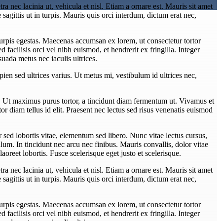
ra nec lacinia ut, vehicula et nisl. Etiam a ornare est. Mauris sit amet
e sagittis ut in turpis. Mauris quis orci interdum, dictum erat nec,
turpis egestas. Maecenas accumsan ex lorem, ut consectetur tortor
Sed facilisis orci vel nibh euismod, et hendrerit ex fringilla. Integer
uada metus nec iaculis ultrices.
pien sed ultrices varius. Ut metus mi, vestibulum id ultrices nec,
. Ut maximus purus tortor, a tincidunt diam fermentum ut. Vivamus et
tor diam tellus id elit. Praesent nec lectus sed risus venenatis euismod
sed lobortis vitae, elementum sed libero. Nunc vitae lectus cursus,
um. In tincidunt nec arcu nec finibus. Mauris convallis, dolor vitae
aoreet lobortis. Fusce scelerisque eget justo et scelerisque.
ra nec lacinia ut, vehicula et nisl. Etiam a ornare est. Mauris sit amet
e sagittis ut in turpis. Mauris quis orci interdum, dictum erat nec,
turpis egestas. Maecenas accumsan ex lorem, ut consectetur tortor
Sed facilisis orci vel nibh euismod, et hendrerit ex fringilla. Integer