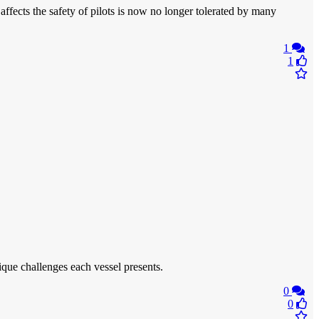
 affects the safety of pilots is now no longer tolerated by many
1
1
ique challenges each vessel presents.
0
0