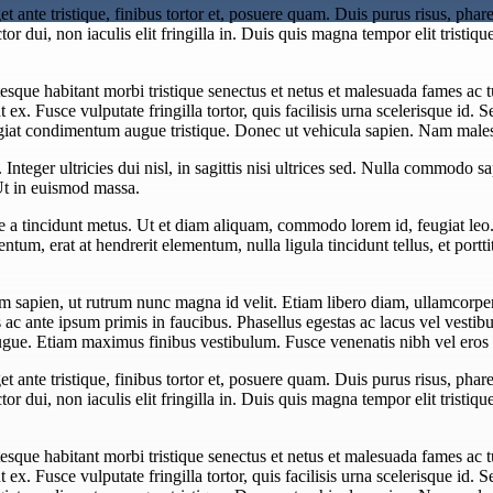
 ante tristique, finibus tortor et, posuere quam. Duis purus risus, pharet
or dui, non iaculis elit fringilla in. Duis quis magna tempor elit tristiqu
esque habitant morbi tristique senectus et netus et malesuada fames ac 
unt ex. Fusce vulputate fringilla tortor, quis facilisis urna scelerisque id. 
eugiat condimentum augue tristique. Donec ut vehicula sapien. Nam males
teger ultricies dui nisl, in sagittis nisi ultrices sed. Nulla commodo sa
Ut in euismod massa.
ue a tincidunt metus. Ut et diam aliquam, commodo lorem id, feugiat leo
tum, erat at hendrerit elementum, nulla ligula tincidunt tellus, et portti
 sapien, ut rutrum nunc magna id velit. Etiam libero diam, ullamcorper 
c ante ipsum primis in faucibus. Phasellus egestas ac lacus vel vestibul
l augue. Etiam maximus finibus vestibulum. Fusce venenatis nibh vel eros l
 ante tristique, finibus tortor et, posuere quam. Duis purus risus, pharet
or dui, non iaculis elit fringilla in. Duis quis magna tempor elit tristiqu
esque habitant morbi tristique senectus et netus et malesuada fames ac 
unt ex. Fusce vulputate fringilla tortor, quis facilisis urna scelerisque id. 