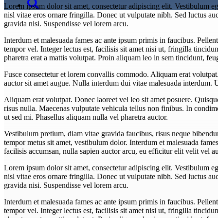
Lorem ipsum dolor sit amet, consectetur adipiscing elit. Vestibulum eget
nisl vitae eros ornare fringilla. Donec ut vulputate nibh. Sed luctus auct
gravida nisi. Suspendisse vel lorem arcu.
Interdum et malesuada fames ac ante ipsum primis in faucibus. Pellent
tempor vel. Integer lectus est, facilisis sit amet nisi ut, fringilla tincid
pharetra erat a mattis volutpat. Proin aliquam leo in sem tincidunt, f
Fusce consectetur et lorem convallis commodo. Aliquam erat volutpat. In
auctor sit amet augue. Nulla interdum dui vitae malesuada interdum. 
Aliquam erat volutpat. Donec laoreet vel leo sit amet posuere. Quisq
risus nulla. Maecenas vulputate vehicula tellus non finibus. In condimen
ut sed mi. Phasellus aliquam nulla vel pharetra auctor.
Vestibulum pretium, diam vitae gravida faucibus, risus neque bibendum
tempor metus sit amet, vestibulum dolor. Interdum et malesuada fames a
facilisis accumsan, nulla sapien auctor arcu, eu efficitur elit velit ve
Lorem ipsum dolor sit amet, consectetur adipiscing elit. Vestibulum eget
nisl vitae eros ornare fringilla. Donec ut vulputate nibh. Sed luctus auct
gravida nisi. Suspendisse vel lorem arcu.
Interdum et malesuada fames ac ante ipsum primis in faucibus. Pellent
tempor vel. Integer lectus est, facilisis sit amet nisi ut, fringilla tincid