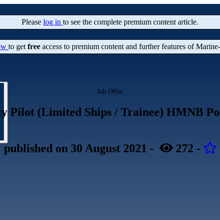
Please
log in
to see the complete premium content article.
now
to get
free
access to premium content and further features of Marine
Job Offer
y Pilot (Limited Ships / Trainee) HMNB P
published
on 30 August 2021
-
272
-