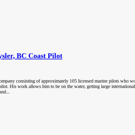
sler, BC Coast Pilot
 company consisting of approximately 105 licensed marine pilots who wo
a pilot. His work allows him to be on the water, getting large internatio
und...