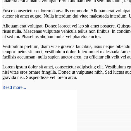
pharetra erat a mattis volutpat. Proin aliquam leo in sem tincidunt, f
Fusce consectetur et lorem convallis commodo. Aliquam erat volutpat. In
auctor sit amet augue. Nulla interdum dui vitae malesuada interdum. 
Aliquam erat volutpat. Donec laoreet vel leo sit amet posuere. Quisq
risus nulla. Maecenas vulputate vehicula tellus non finibus. In condimen
ut sed mi. Phasellus aliquam nulla vel pharetra auctor.
Vestibulum pretium, diam vitae gravida faucibus, risus neque bibendum
tempor metus sit amet, vestibulum dolor. Interdum et malesuada fames a
facilisis accumsan, nulla sapien auctor arcu, eu efficitur elit velit ve
Lorem ipsum dolor sit amet, consectetur adipiscing elit. Vestibulum eget
nisl vitae eros ornare fringilla. Donec ut vulputate nibh. Sed luctus auct
gravida nisi. Suspendisse vel lorem arcu.
Read more...