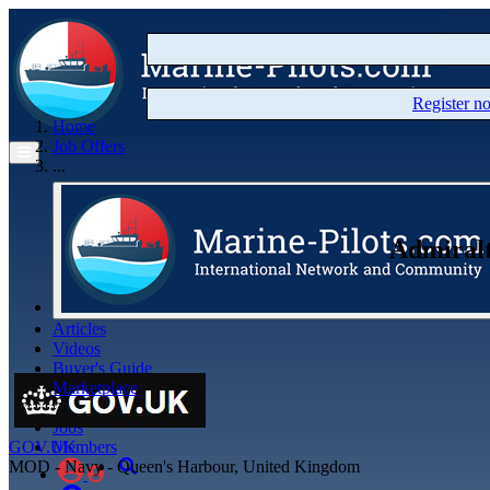
Register 
Home
Job Offers
...
Admiralt
Articles
Videos
Buyer's Guide
Marketplace
Organisations
Jobs
GOV.UK
Members
MOD - Navy - Queen's Harbour, United Kingdom