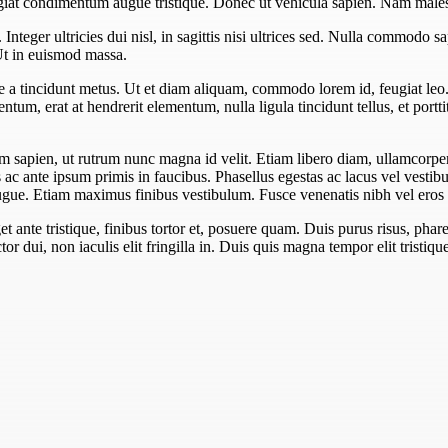
eugiat condimentum augue tristique. Donec ut vehicula sapien. Nam males
teger ultricies dui nisl, in sagittis nisi ultrices sed. Nulla commodo sa
Ut in euismod massa.
ue a tincidunt metus. Ut et diam aliquam, commodo lorem id, feugiat leo
tum, erat at hendrerit elementum, nulla ligula tincidunt tellus, et portti
 sapien, ut rutrum nunc magna id velit. Etiam libero diam, ullamcorper 
c ante ipsum primis in faucibus. Phasellus egestas ac lacus vel vestibul
l augue. Etiam maximus finibus vestibulum. Fusce venenatis nibh vel eros l
 ante tristique, finibus tortor et, posuere quam. Duis purus risus, pharet
or dui, non iaculis elit fringilla in. Duis quis magna tempor elit tristiqu